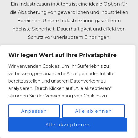
Ein Industriezaun in Altena ist eine ideale Option für
die Absicherung von gewerblichen und industriellen
Bereichen. Unsere Industriezäune garantieren
höchste Sicherheit, Dauerhaftigkeit und effektiven
Schutz vor unerlaubtem Eindringen.
Wir legen Wert auf Ihre Privatsphäre
Wir verwenden Cookies, um Ihr Surferlebnis zu
Mit jahrzehntelanger Erfahrung im Bereich des
verbessern, personalisierte Anzeigen oder Inhalte
Industriezaunbaus planen und realisieren wir
bereitzustellen und unseren Datenverkehr zu
individuelle Konzepte, die jegliche Anforderungen
analysieren. Durch Klicken auf „Alle akzeptieren“
erfüllen. Gleichgültig, ob es um die Sicherung eines
stimmen Sie der Verwendung von Cookies zu.
Firmengeländes, einer Industrieanlage oder von
Lagerhallen handelt, unsere Industriezaunsysteme
Anpassen
Alle ablehnen
sind genau richtig.
Alle akzeptieren