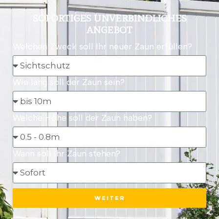
SOFORTIGES UNVERBINDLICHES
ANGEBOT
Welchen Zweck soll Ihr neuer Zaun erfüllen?
Wie lang soll der Zaun sein?
Welche Höhe soll der Zaun haben?
Wann soll Ihr Zaun stehen?
WEITER