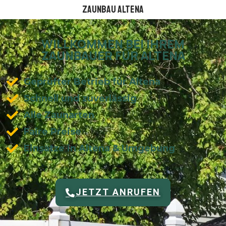
Zaunbau Altena
WILLKOMMEN BEI IHREM
ZAUNBAUER FÜR ALTENA
Geprüfter Betrieb für Altena
Schnell und zuverlässig
Alle Zaunarten
Faire Preise
Einsätze in Altena & Umgebung
JETZT ANRUFEN