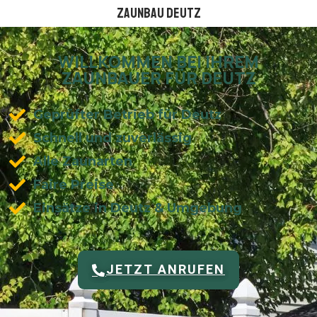
Zaunbau Deutz
WILLKOMMEN BEI IHREM
ZAUNBAUER FÜR DEUTZ
Geprüfter Betrieb für Deutz
Schnell und zuverlässig
Alle Zaunarten
Faire Preise
Einsätze in Deutz & Umgebung
JETZT ANRUFEN