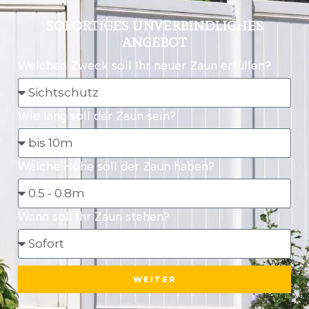
SOFORTIGES UNVERBINDLICHES
ANGEBOT
Welchen Zweck soll Ihr neuer Zaun erfüllen?
Wie lang soll der Zaun sein?
Welche Höhe soll der Zaun haben?
Wann soll Ihr Zaun stehen?
WEITER