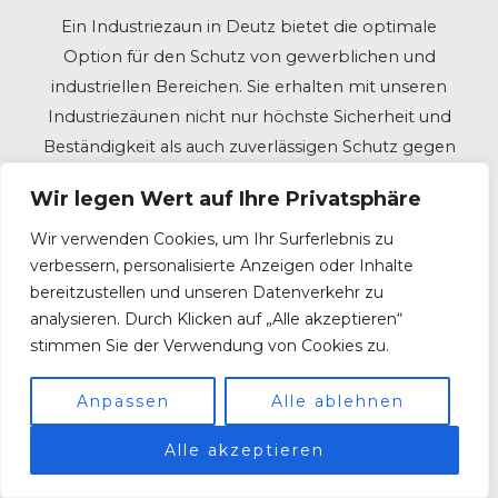
Ein Industriezaun in Deutz bietet die optimale
Option für den Schutz von gewerblichen und
industriellen Bereichen. Sie erhalten mit unseren
Industriezäunen nicht nur höchste Sicherheit und
Beständigkeit als auch zuverlässigen Schutz gegen
unbefugte Zutritte.
Wir legen Wert auf Ihre Privatsphäre
Wir verwenden Cookies, um Ihr Surferlebnis zu
verbessern, personalisierte Anzeigen oder Inhalte
Aufgrund unserer umfangreichen Erfahrung im
bereitzustellen und unseren Datenverkehr zu
Industriezaunbau entwerfen und verwirklichen wir
analysieren. Durch Klicken auf „Alle akzeptieren“
stimmen Sie der Verwendung von Cookies zu.
Lösungen, die maßgeschneidert sind, um
sämtlichen Anforderungen gerecht zu werden.
Anpassen
Alle ablehnen
Gleichgültig, ob es um die Sicherung eines
Firmengeländes, Produktionsanlagen oder
Alle akzeptieren
Lagerstätten geht, wir verfügen über