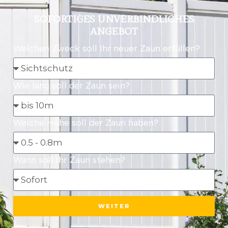
SOFORTIGES UNVERBINDLICHES
ANGEBOT
Welchen Zweck soll Ihr neuer Zaun erfüllen?
Wie lang soll der Zaun sein?
Welche Höhe soll der Zaun haben?
Wann soll Ihr Zaun stehen?
WEITER