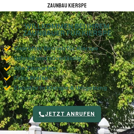
Zaunbau Kierspe
WILLKOMMEN BEI IHREM
ZAUNBAUER FÜR KIERSPE
Geprüfter Betrieb für Kierspe
Schnell und zuverlässig
Alle Zaunarten
Faire Preise
Einsätze in Kierspe & Umgebung
JETZT ANRUFEN