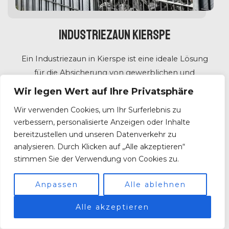
Industriezaun Kierspe
Ein Industriezaun in Kierspe ist eine ideale Lösung
für die Absicherung von gewerblichen und
industriellen Bereichen. Unsere Industriezäune
Wir legen Wert auf Ihre Privatsphäre
bieten maximale Sicherheit, Dauerhaftigkeit und
Wir verwenden Cookies, um Ihr Surferlebnis zu
wirksamen Schutz vor unerlaubtem Eindringen.
verbessern, personalisierte Anzeigen oder Inhalte
bereitzustellen und unseren Datenverkehr zu
analysieren. Durch Klicken auf „Alle akzeptieren“
stimmen Sie der Verwendung von Cookies zu.
Mit unserer langjährigen Erfahrung im Bereich des
Industriezaunbaus planen und realisieren wir
Anpassen
Alle ablehnen
maßgeschneiderte Lösungen, die allen
Anforderungen gerecht werden. Egal, ob Sie ein
Alle akzeptieren
Firmengelände, eine Produktionsstätte oder eine