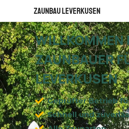
Zaunbau Leverkusen
WILLKOMMEN B
ZAUNBAUER F
LEVERKUSEN
Geprüfter Betrieb f
Schnell und zuverläs
Alle Zaunarten