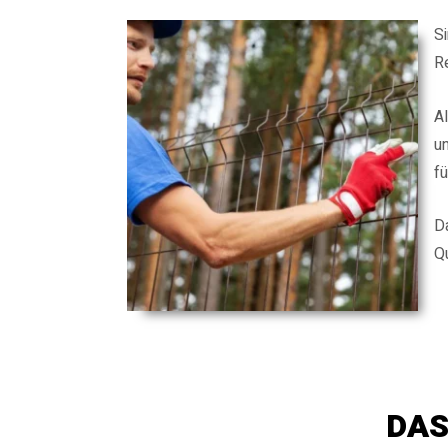
Si
Re
Al
un
fü
D
Q
DAS