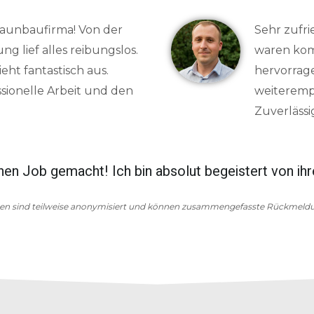
Zaunbaufirma! Von der
Sehr zufri
g lief alles reibungslos.
waren kom
ht fantastisch aus.
hervorrag
ssionelle Arbeit und den
weiteremp
Zuverlässi
oher Qualität installiert. Er sieht nicht nur großart
en sind teilweise anonymisiert und können zusammengefasste Rückmel