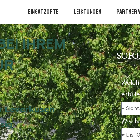
Einsatzorte
Leistungen
Partner 
EI IHREM
SOFO
ÜR
Welch
erfüll
ür Leverkusen
Wie la
sig