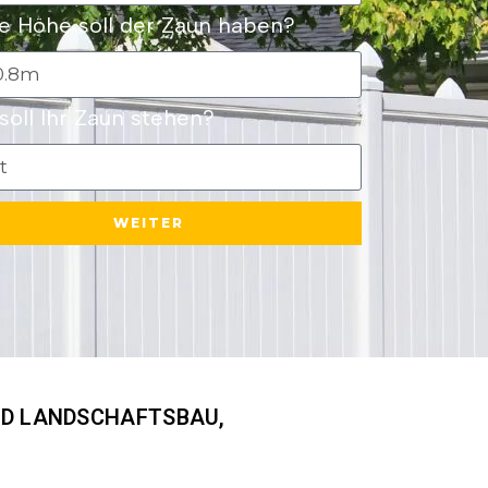
e Höhe soll der Zaun haben?
oll Ihr Zaun stehen?
WEITER
UND LANDSCHAFTSBAU,