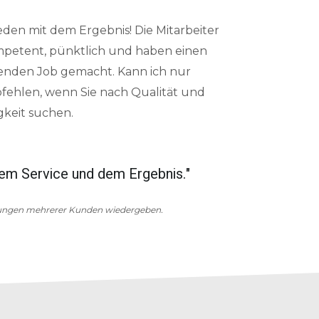
eden mit dem Ergebnis! Die Mitarbeiter
petent, pünktlich und haben einen
enden Job gemacht. Kann ich nur
fehlen, wenn Sie nach Qualität und
gkeit suchen.
ig aus, sondern erfüllt auch seinen
"Ich kann d
Arbeit!"
dungen mehrerer Kunden wiedergeben.