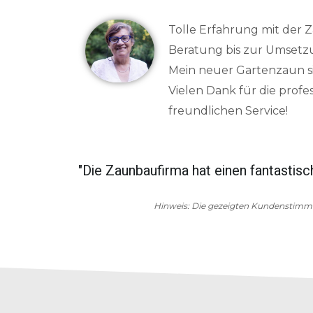
Tolle Erfahrung mit der 
Beratung bis zur Umsetzun
Mein neuer Gartenzaun sie
Vielen Dank für die profe
freundlichen Service!
is."
"Der Zaun wurde termingerecht und mit h
Zweck hervorragend. "
Hinweis: Die gezeigten Kundenstimm