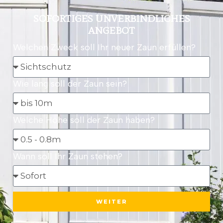
SOFORTIGES UNVERBINDLICHES
ANGEBOT
Welchen Zweck soll Ihr neuer Zaun erfüllen?
Wie lang soll der Zaun sein?
Welche Höhe soll der Zaun haben?
Wann soll Ihr Zaun stehen?
WEITER