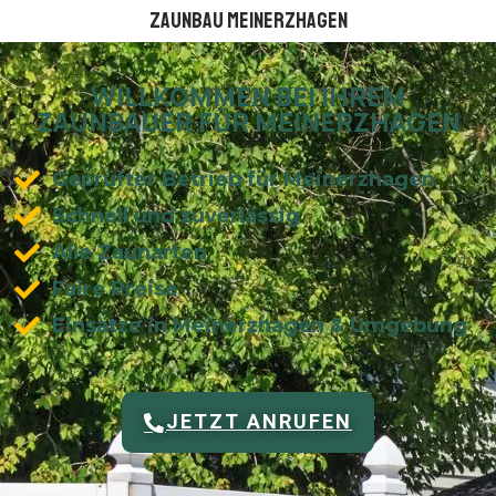
Zaunbau Meinerzhagen
WILLKOMMEN BEI IHREM
ZAUNBAUER FÜR MEINERZHAGEN
Geprüfter Betrieb für Meinerzhagen
Schnell und zuverlässig
Alle Zaunarten
Faire Preise
Einsätze in Meinerzhagen & Umgebung
JETZT ANRUFEN