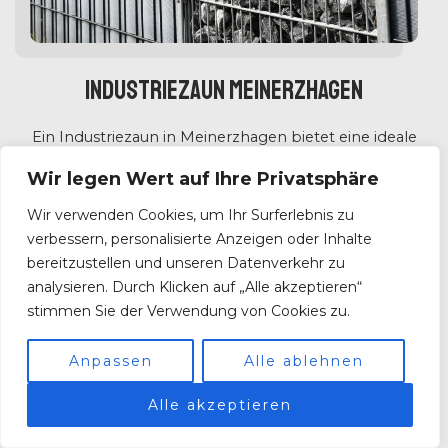
Industriezaun Meinerzhagen
Ein Industriezaun in Meinerzhagen bietet eine ideale
Option für die Absicherung von gewerblichen und
Wir legen Wert auf Ihre Privatsphäre
industriellen Bereichen. Unsere Industriezäune
Wir verwenden Cookies, um Ihr Surferlebnis zu
bieten höchste Sicherheit, Langlebigkeit und
verbessern, personalisierte Anzeigen oder Inhalte
wirksamen Schutz vor unbefugtem Zutritt.
bereitzustellen und unseren Datenverkehr zu
analysieren. Durch Klicken auf „Alle akzeptieren“
stimmen Sie der Verwendung von Cookies zu.
Mit jahrzehntelanger Erfahrung im Bereich des
Anpassen
Alle ablehnen
Industriezaunbaus planen und realisieren wir
individuelle Konzepte, die allen Anforderungen
Alle akzeptieren
gerecht werden. Egal, ob Sie Ihr Firmengelände,