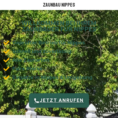
Zaunbau Nippes
WILLKOMMEN BEI IHREM
ZAUNBAUER FÜR NIPPES
Geprüfter Betrieb für Nippes
Schnell und zuverlässig
Alle Zaunarten
Faire Preise
Einsätze in Nippes & Umgebung
JETZT ANRUFEN