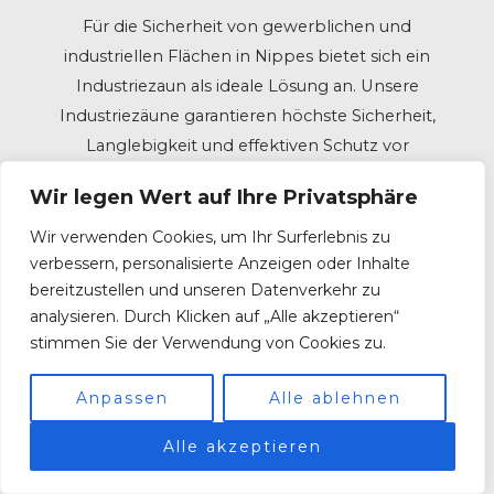
Für die Sicherheit von gewerblichen und
industriellen Flächen in Nippes bietet sich ein
Industriezaun als ideale Lösung an. Unsere
Industriezäune garantieren höchste Sicherheit,
Langlebigkeit und effektiven Schutz vor
unerlaubtem Eindringen.
Wir legen Wert auf Ihre Privatsphäre
Wir verwenden Cookies, um Ihr Surferlebnis zu
verbessern, personalisierte Anzeigen oder Inhalte
Aufgrund unserer umfangreichen Erfahrung im
bereitzustellen und unseren Datenverkehr zu
Industriezaunbau entwerfen und verwirklichen wir
analysieren. Durch Klicken auf „Alle akzeptieren“
stimmen Sie der Verwendung von Cookies zu.
individuelle Lösungen, um sämtlichen
Anforderungen zu entsprechen. Egal, ob Sie Ihr
Anpassen
Alle ablehnen
Firmengelände, eine Produktionsstätte oder
Lagerhallen sichern wollen, wir bieten die
Alle akzeptieren
geeigneten Industriezaunsysteme für Sie.