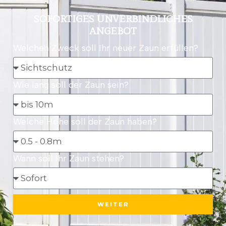
SOFORTIGES UNVERBINDLICHES
ANGEBOT
Welchen Zweck soll Ihr neuer Zaun erfüllen?
Wie lang soll der Zaun sein?
Welche Höhe soll der Zaun haben?
Wann soll Ihr Zaun stehen?
WEITER