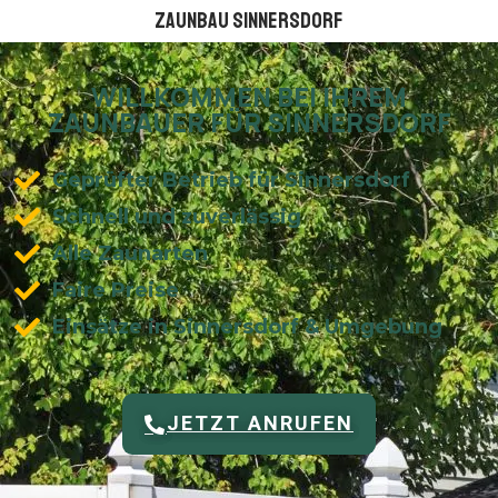
Zaunbau Sinnersdorf
WILLKOMMEN BEI IHREM
ZAUNBAUER FÜR SINNERSDORF
Geprüfter Betrieb für Sinnersdorf
Schnell und zuverlässig
Alle Zaunarten
Faire Preise
Einsätze in Sinnersdorf & Umgebung
JETZT ANRUFEN