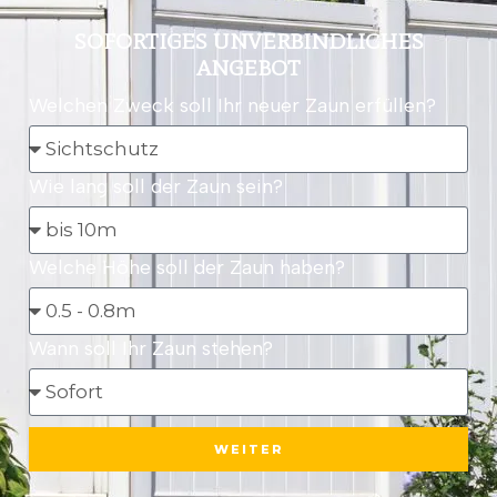
SOFORTIGES UNVERBINDLICHES
ANGEBOT
Welchen Zweck soll Ihr neuer Zaun erfüllen?
Wie lang soll der Zaun sein?
Welche Höhe soll der Zaun haben?
Wann soll Ihr Zaun stehen?
WEITER