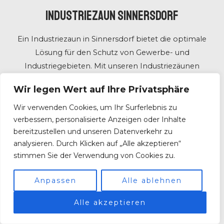
Industriezaun Sinnersdorf
Ein Industriezaun in Sinnersdorf bietet die optimale
Lösung für den Schutz von Gewerbe- und
Industriegebieten. Mit unseren Industriezäunen
erhalten Sie nicht nur maximale Sicherheit und
Wir legen Wert auf Ihre Privatsphäre
Beständigkeit als auch effektiven Schutz gegen
unbefugte Zutritte.
Wir verwenden Cookies, um Ihr Surferlebnis zu
verbessern, personalisierte Anzeigen oder Inhalte
bereitzustellen und unseren Datenverkehr zu
analysieren. Durch Klicken auf „Alle akzeptieren“
stimmen Sie der Verwendung von Cookies zu.
Mit jahrzehntelanger Erfahrung im Bereich des
Industriezaunbaus planen und realisieren wir
Anpassen
Alle ablehnen
individuelle Konzepte, die allen Anforderungen
gerecht werden. Egal, ob Sie ein Firmengelände,
Alle akzeptieren
eine Produktionsstätte oder Lagerhallen sichern